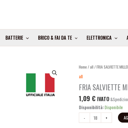
BATTERIE
BRICO & FAI DA TE
ELETTRONICA
FRIA
Home
/
all
/ FRIA SALVIETTE MILL
SALVIETTE
all
MILLEUSI
FRIA SALVIETTE M
IGIENIZZANTE
20PZ
1,09
€
IVATO
&Spedizion
ART.040288B
Disponibilità:
Disponibile
quantità
AG
-
+