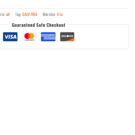
ria:
all
Tag:
SALV FRIA
Marchio:
Fria
Guaranteed Safe Checkout