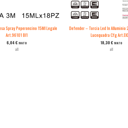
esa Spray Peperoncino 15Ml Legale
Defender – Torcia Led In Alluminio
Art.96101 Bl1
Lucequadra Cfg Art.El
6,04
€
18,30
€
IVATO
IVATO
all
all