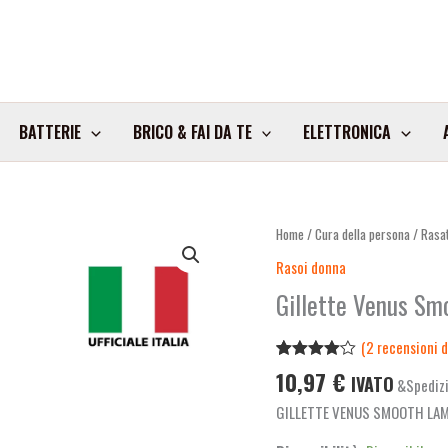
BATTERIE
BRICO & FAI DA TE
ELETTRONICA
Gillette
Home
/
Cura della persona
/
Rasat
Venus
Rasoi donna
Smooth
Gillette Venus Sm
Lamex4
Bl1
(
2
recensioni de
quantità
Valutato
2
10,97
€
IVATO
&Spedizi
4.00
su
5 su
GILLETTE VENUS SMOOTH LA
base di
recensioni