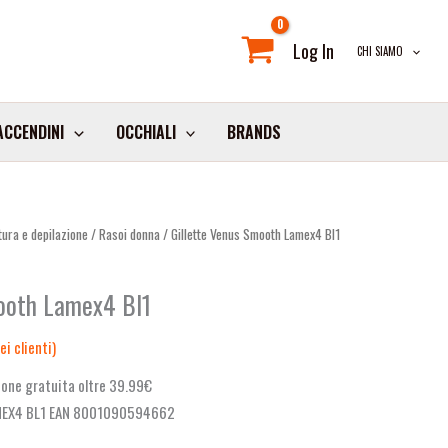
Log In
CHI SIAMO
ACCENDINI
OCCHIALI
BRANDS
ura e depilazione
/
Rasoi donna
/ Gillette Venus Smooth Lamex4 Bl1
ooth Lamex4 Bl1
i clienti)
one gratuita oltre 39.99€
MEX4 BL1 EAN 8001090594662