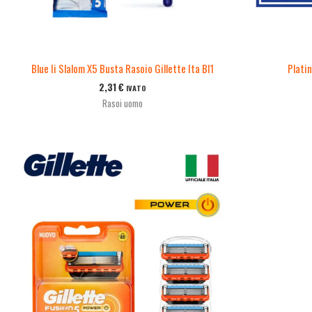
Blue Ii Slalom X5 Busta Rasoio Gillette Ita Bl1
Platin
2,31
€
IVATO
Rasoi uomo