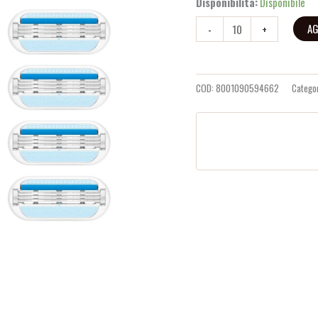
Disponibilità:
Disponibile
AG
-
+
COD:
8001090594662
Catego