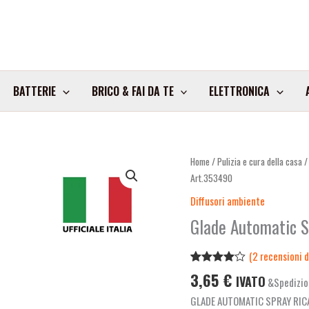
BATTERIE
BRICO & FAI DA TE
ELETTRONICA
Home
/
Pulizia e cura della casa
Art.353490
Diffusori ambiente
Glade Automatic S
(
2
recensioni de
Valutato
2
3,65
€
IVATO
&Spedizio
4.00
su
5 su
GLADE AUTOMATIC SPRAY RIC
base di