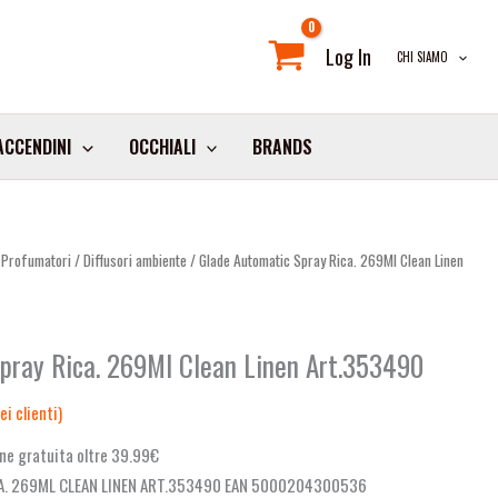
Log In
CHI SIAMO
ACCENDINI
OCCHIALI
BRANDS
/
Profumatori
/
Diffusori ambiente
/ Glade Automatic Spray Rica. 269Ml Clean Linen
pray Rica. 269Ml Clean Linen Art.353490
i clienti)
ne gratuita oltre 39.99€
A. 269ML CLEAN LINEN ART.353490 EAN 5000204300536