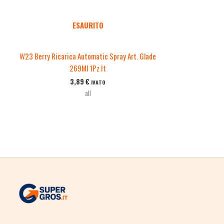
ESAURITO
W23 Berry Ricarica Automatic Spray Art. Glade
269Ml 1Pz It
3,89
€
IVATO
all