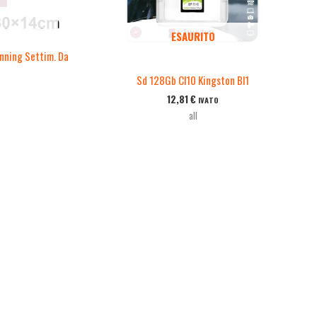
ESAURITO
ning Settim. Da
Sd 128Gb Cl10 Kingston Bl1
12,81
€
IVATO
all