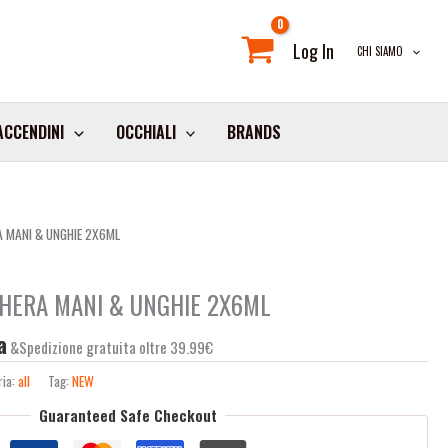
Log In
CHI SIAMO
ACCENDINI
OCCHIALI
BRANDS
A MANI & UNGHIE 2X6ML
HERA MANI & UNGHIE 2X6ML
a
&Spedizione gratuita oltre 39.99€
ria:
all
Tag:
NEW
Guaranteed Safe Checkout