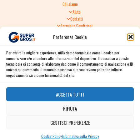
Chi siamo
Aiuto
Contatti
Termini e Condizioni
Informativa sulla Privacy
Preferenze Cookie
Politica di Reso
TERMINI E CONDIZIONI GENERALI DI VENDITA
Per offrirti la migliore esperienza, utilizziamo tecnologie come i cookie per
Spedizione e consegna
memorizzare e/o accedere alle informazioni del dispositivo. Il consenso a queste
Informativa sulla Privacy
tecnologie ci consente di elaborare dati come il comportamento di navigazione o ID
Cookie Policy
univoci su questo sito. Il mancato consenso o la sua revoca potrebbe influire
Story
negativamente su alcune funzionalità del sito.
Contact
ACCETTA TUTTI
Facebook
RIFIUTA
Instagram
Twitter / X
GESTISCI PREFERENZE
Contact us
Linkedin
Cookie Policy
Informativa sulla Privacy
OPEN