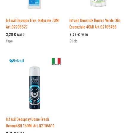
Infasil Deovapo Fres. Naturale 70Ml
Infasil Deostick Neutro Verde Olio
Art.02705527
Essenziale 40Ml Art.02705456
3,28
€
2,38
€
IVATO
IVATO
Vapo
Stick
Infasil Deospray Uomo Fresh
Derma48H 150Ml Art.02705511