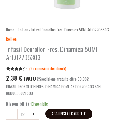
Home
/
Roll-on
/ Infasil Deorollon Fres. Dinamica 50Ml Art.02705303
Roll-on
Infasil Deorollon Fres. Dinamica 50Ml
Art.02705303
(
2
recensioni dei clienti)
Valutato
2
2,38
€
IVATO
&Spedizione gratuita oltre 39.99€
4.00
su
5 su
INFASIL DEOROLLON FRES. DINAMICA 50ML ART.02705303 EAN
base di
recensioni
8000036021590
Disponibilità:
Disponibile
AGGIUNGI AL CARRELLO
-
+