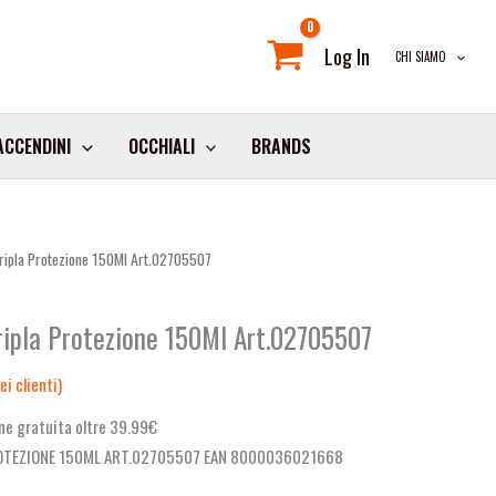
Log In
CHI SIAMO
ACCENDINI
OCCHIALI
BRANDS
Tripla Protezione 150Ml Art.02705507
Tripla Protezione 150Ml Art.02705507
i clienti)
ne gratuita oltre 39.99€
ROTEZIONE 150ML ART.02705507 EAN 8000036021668