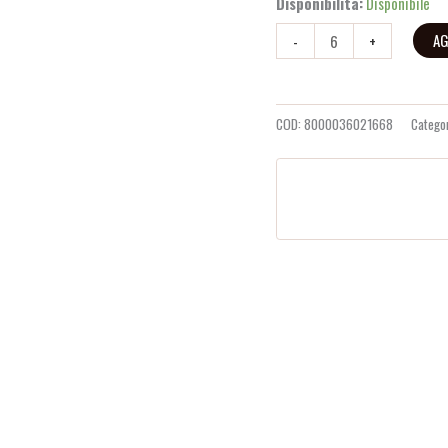
Disponibilità:
Disponibile
AG
-
+
COD:
8000036021668
Catego