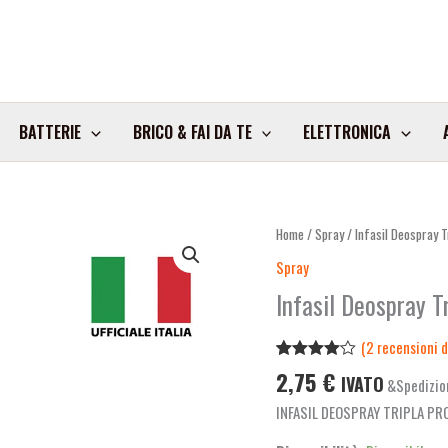
BATTERIE
BRICO & FAI DA TE
ELETTRONICA
Infasil
Home
/
Spray
/ Infasil Deospray 
Deospray
Spray
Tripla
Infasil Deospray 
Protezione
150Ml
(
2
recensioni de
Art.02705507
Valutato
2
2,75
€
quantità
IVATO
&Spedizio
4.00
su
5 su
INFASIL DEOSPRAY TRIPLA P
base di
recensioni