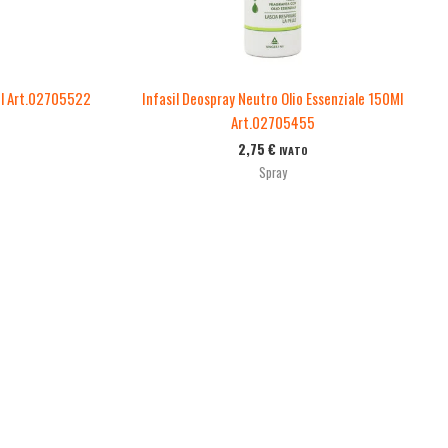
0Ml Art.02705522
Infasil Deospray Neutro Olio Essenziale 150Ml
Art.02705455
2,75
€
IVATO
Spray