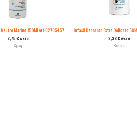
y Neutro Marine 150Ml Art.02705457
Infasil Deorollon Extra Delicato 5
2,75
€
2,38
€
IVATO
IVATO
Spray
Roll-on