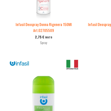
Infasil Deospray Donna Rigenera 150Ml
Infasil Deospra
Art.02705509
2,75
€
IVATO
Spray