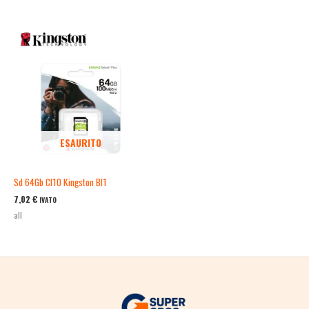
ESAURITO
Sd 64Gb Cl10 Kingston Bl1
7,02
€
IVATO
all