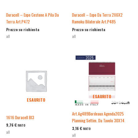
Duracell – Expo Cestone A Pila Da
Duracell – Expo Da Terra 2X6X2
Terra Art.P472
Ramoku Bilaterale Art.P485
Prezzo su richiesta
Prezzo su richiesta
all
all
ESAURITO
ESAURITO
Art.Ag489Bordeaux Agenda2025
1616 Duracell Bl3
Planning Settim. Da Tavolo 30X14
9,76
€
IVATO
3,16
€
IVATO
all
all