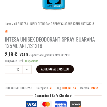
Home
/
all
/ INTESA UNISEX DEODORANT SPRAY GUARANA 125ML ART.131218
all
INTESA UNISEX DEODORANT SPRAY GUARANA
125ML ART.131218
2,18
€
IVATO
&Spedizione gratuita oltre 39.99€
Disponibilità:
Disponibile
AGGIUNGI AL CARRELLO
-
+
COD:
8003510006243
Categoria:
all
Tag:
DEO INTESA
Marchio:
Intesa
Guaranteed Safe Checkout