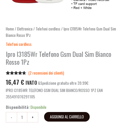
Home
/
Elettronica
/
Telefoni cordless
/ Ipro I3185Wr Telefono Gsm Dual Sim
Bianco Rosso 1Pz
Telefoni cordless
Ipro I3185Wr Telefono Gsm Dual Sim Bianco
Rosso 1Pz
(
2
recensioni dei clienti)
Valutato
2
16,47
€
IVATO
&Spedizione gratuita oltre 39.99€
4.50
su 5
su base
IPRO I3185WR TELEFONO GSM DUAL SIM BIANCO/ROSSO 1PZ EAN
di
recensioni
355491076291105
Disponibilità:
Disponibile
AGGIUNGI AL CARRELLO
-
+