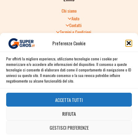
Chi siamo
Aiuto
Contatti
Termini e Condizioni
Informativa sulla Privacy
Preferenze Cookie
Politica di Reso
TERMINI E CONDIZIONI GENERALI DI VENDITA
Per offrirti la migliore esperienza, utilizziamo tecnologie come i cookie per
Spedizione e consegna
memorizzare e/o accedere alle informazioni del dispositivo. Il consenso a queste
Informativa sulla Privacy
tecnologie ci consente di elaborare dati come il comportamento di navigazione o ID
Cookie Policy
univoci su questo sito. Il mancato consenso o la sua revoca potrebbe influire
Story
negativamente su alcune funzionalità del sito.
Contact
ACCETTA TUTTI
Facebook
RIFIUTA
Instagram
Twitter / X
GESTISCI PREFERENZE
Contact us
Linkedin