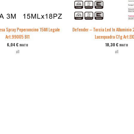
esa Spray Peperoncino 15Ml Legale
Defender – Torcia Led In Alluminio
Art.99005 Bl1
Lucequadra Cfg Art.El
6,04
€
18,30
€
IVATO
IVATO
all
all