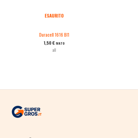
ESAURITO
Duracell 1616 Bl1
1,50
€
IVATO
all