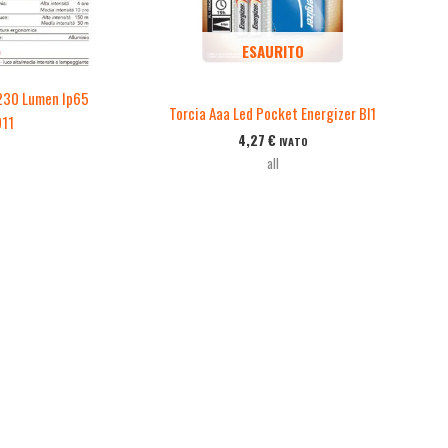
ESAURITO
 230 Lumen Ip65
Torcia Aaa Led Pocket Energizer Bl1
011
4,27
€
IVATO
all