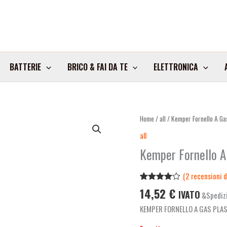
BATTERIE
BRICO & FAI DA TE
ELETTRONICA
Home
/
all
/ Kemper Fornello A Ga
all
Kemper Fornello A
(
2
recensioni de
Valutato
2
14,52
€
IVATO
&Spedizi
4.00
su
5 su
KEMPER FORNELLO A GAS PLA
base di
recensioni