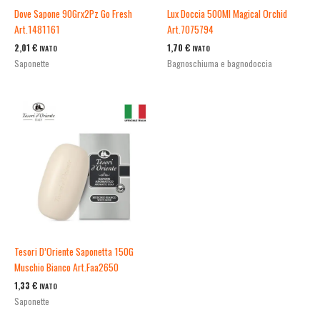
Dove Sapone 90Grx2Pz Go Fresh
Lux Doccia 500Ml Magical Orchid
Art.1481161
Art.7075794
2,01
€
1,70
€
IVATO
IVATO
Saponette
Bagnoschiuma e bagnodoccia
Tesori D’Oriente Saponetta 150G
Muschio Bianco Art.Faa2650
1,33
€
IVATO
Saponette