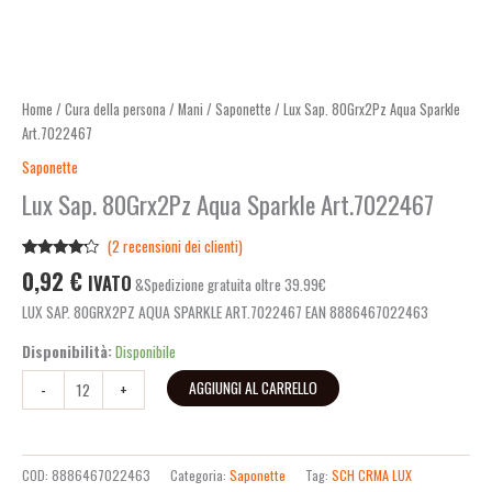
Home
/
Cura della persona
/
Mani
/
Saponette
/ Lux Sap. 80Grx2Pz Aqua Sparkle
Art.7022467
Saponette
Lux Sap. 80Grx2Pz Aqua Sparkle Art.7022467
(
2
recensioni dei clienti)
Valutato
2
0,92
€
IVATO
&Spedizione gratuita oltre 39.99€
4.00
su
5 su
LUX SAP. 80GRX2PZ AQUA SPARKLE ART.7022467 EAN 8886467022463
base di
recensioni
Disponibilità:
Disponibile
AGGIUNGI AL CARRELLO
-
+
COD:
8886467022463
Categoria:
Saponette
Tag:
SCH CRMA LUX