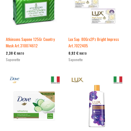
Atkinsons Sapone 125Gr Country
Lux Sap. 80Grx2Pz Bright Impress
Musk Art.310074612
Art.7022405
2,38
€
0,92
€
IVATO
IVATO
Saponette
Saponette