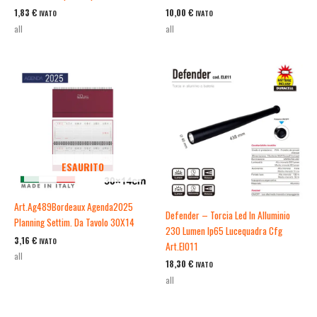
1,83
€
10,00
€
IVATO
IVATO
all
all
ESAURITO
Art.Ag489Bordeaux Agenda2025
Defender – Torcia Led In Alluminio
Planning Settim. Da Tavolo 30X14
230 Lumen Ip65 Lucequadra Cfg
3,16
€
IVATO
Art.El011
all
18,30
€
IVATO
all