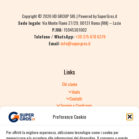
Copyright © 2026 HD GROUP SRL | Powered by SuperGros.it
Sede legale:
Via Monte Flavio 27/29, 00131 Roma (RM) – Lazio
P.IVA:
15945361002
Telefono / WhatsApp:
+39 375 678 6379
Email:
info@supergros.it
Links
Chi siamo
Aiuto
Contatti
Termini e Condizioni
Informativa sulla Privacy
Preferenze Cookie
Politica di Reso
TERMINI E CONDIZIONI GENERALI DI VENDITA
Per offrirti la migliore esperienza, utilizziamo tecnologie come i cookie per
Spedizione e consegna
memorizzare e/o accedere alle informazioni del dispositivo. Il consenso a queste