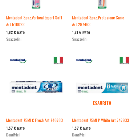
Mentadent Spaz.Vertical Expert Soft
Mentadent Spaz.Protezione Carie
Art.510028
Art.287463
1,82
€
1,21
€
IVATO
IVATO
Spazzolini
Spazzolini
ESAURITO
Mentadent 75Ml C Fresh Art.746783
Mentadent 75Ml P White Art.747933
1,57
€
1,57
€
IVATO
IVATO
Dentifrici
Dentifrici