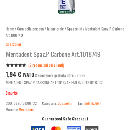
Home
/
Cura della persona
/
Igiene orale
/
Spazzolini
/ Mentadent Spaz.P Carbone
Art.1018749
Spazzolini
Mentadent Spaz.P Carbone Art.1018749
(
2
recensioni dei clienti)
Valutato
2
1,94
€
IVATO
&Spedizione gratuita oltre 39.99€
4.50
su 5
su base
MENTADENT SPAZ.P CARBONE ART.1018749 EAN 8720181018732
di
recensioni
Esaurito
COD:
8720181018732
Categoria:
Spazzolini
Tag:
MENTADENT
Marchio:
Mentadent
Guaranteed Safe Checkout