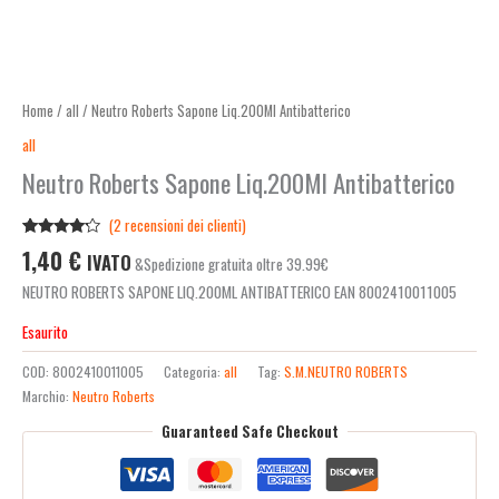
Home
/
all
/ Neutro Roberts Sapone Liq.200Ml Antibatterico
all
Neutro Roberts Sapone Liq.200Ml Antibatterico
(
2
recensioni dei clienti)
Valutato
2
1,40
€
IVATO
&Spedizione gratuita oltre 39.99€
4.00
su
5 su
NEUTRO ROBERTS SAPONE LIQ.200ML ANTIBATTERICO EAN 8002410011005
base di
recensioni
Esaurito
COD:
8002410011005
Categoria:
all
Tag:
S.M.NEUTRO ROBERTS
Marchio:
Neutro Roberts
Guaranteed Safe Checkout