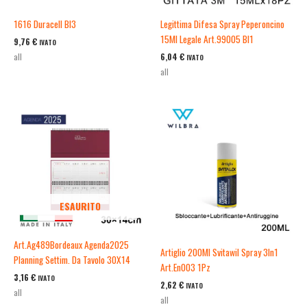
1616 Duracell Bl3
Legittima Difesa Spray Peperoncino
15Ml Legale Art.99005 Bl1
9,76
€
IVATO
6,04
€
all
IVATO
all
ESAURITO
Art.Ag489Bordeaux Agenda2025
Artiglio 200Ml Svitawil Spray 3In1
Planning Settim. Da Tavolo 30X14
Art.En003 1Pz
3,16
€
IVATO
2,62
€
IVATO
all
all