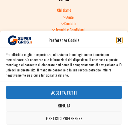
Chi siamo
Aiuto
Contatti
Termini e Condizioni
Informativa sulla Privacy
Preferenze Cookie
Politica di Reso
TERMINI E CONDIZIONI GENERALI DI VENDITA
Per offrirti la migliore esperienza, utilizziamo tecnologie come i cookie per
Spedizione e consegna
memorizzare e/o accedere alle informazioni del dispositivo. Il consenso a queste
Informativa sulla Privacy
tecnologie ci consente di elaborare dati come il comportamento di navigazione o ID
Cookie Policy
univoci su questo sito. Il mancato consenso o la sua revoca potrebbe influire
Story
negativamente su alcune funzionalità del sito.
Contact
ACCETTA TUTTI
Facebook
RIFIUTA
Instagram
Twitter / X
GESTISCI PREFERENZE
Contact us
Linkedin