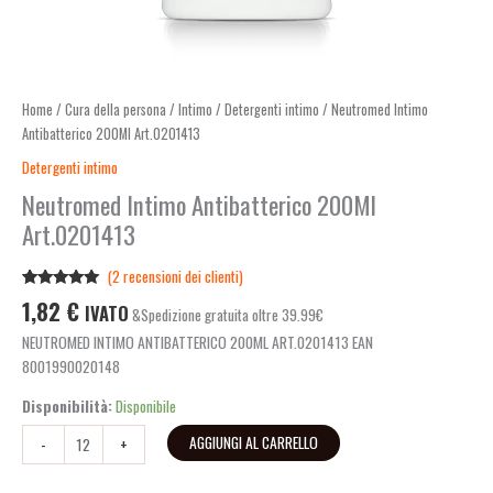
Home
/
Cura della persona
/
Intimo
/
Detergenti intimo
/ Neutromed Intimo
Antibatterico 200Ml Art.0201413
Detergenti intimo
Neutromed Intimo Antibatterico 200Ml
Art.0201413
(
2
recensioni dei clienti)
Valutato
2
1,82
€
IVATO
&Spedizione gratuita oltre 39.99€
5.00
su 5
su base di
NEUTROMED INTIMO ANTIBATTERICO 200ML ART.0201413 EAN
recensioni
8001990020148
Disponibilità:
Disponibile
AGGIUNGI AL CARRELLO
-
+