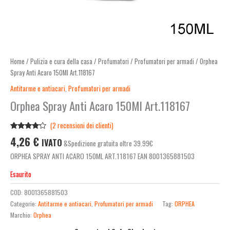
Home
/
Pulizia e cura della casa
/
Profumatori
/
Profumatori per armadi
/ Orphea
Spray Anti Acaro 150Ml Art.118167
Antitarme e antiacari
,
Profumatori per armadi
Orphea Spray Anti Acaro 150Ml Art.118167
(
2
recensioni dei clienti)
Valutato
2
4,26
€
IVATO
&Spedizione gratuita oltre 39.99€
4.00
su
5 su
ORPHEA SPRAY ANTI ACARO 150ML ART.118167 EAN 8001365881503
base di
recensioni
Esaurito
COD:
8001365881503
Categorie:
Antitarme e antiacari
,
Profumatori per armadi
Tag:
ORPHEA
Marchio:
Orphea