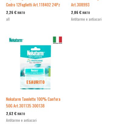
Cedro 12Foglietti Art.118402 24Pz
Art.308993
2,26
€
2,06
€
IVATO
IVATO
all
Antitarme e antiacari
ESAURITO
Nekatarm Tavolette 100% Canfora
50G Art.301135 300138
2,62
€
IVATO
Antitarme e antiacari