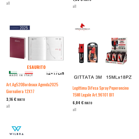
all
all
ESAURITO
Art.Ag520Bordeaux Agenda2025
Legittima Difesa Spray Peperoncino
Giornaliera 12X17
15Ml Legale Art.96101 Bl1
3,16
€
IVATO
6,04
€
IVATO
all
all