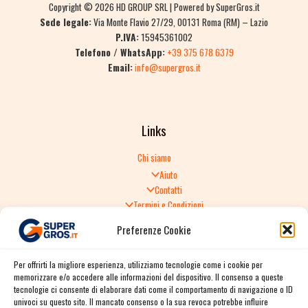
Copyright © 2026 HD GROUP SRL | Powered by SuperGros.it
Sede legale:
Via Monte Flavio 27/29, 00131 Roma (RM) – Lazio
P.IVA:
15945361002
Telefono / WhatsApp:
+39 375 678 6379
Email:
info@supergros.it
Links
Chi siamo
Aiuto
Contatti
Termini e Condizioni
Informativa sulla Privacy
Preferenze Cookie
Politica di Reso
TERMINI E CONDIZIONI GENERALI DI VENDITA
Per offrirti la migliore esperienza, utilizziamo tecnologie come i cookie per
Spedizione e consegna
memorizzare e/o accedere alle informazioni del dispositivo. Il consenso a queste
Informativa sulla Privacy
tecnologie ci consente di elaborare dati come il comportamento di navigazione o ID
Cookie Policy
univoci su questo sito. Il mancato consenso o la sua revoca potrebbe influire