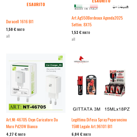
ESAURITO
ESAURITO
Art.Ag550Bordeaux Agenda2025
Duracell 1616 Bl1
Settim. 8X15
1,50
€
IVATO
1,53
€
IVATO
all
all
Art.Nt-46705 Oxyn Caricatore Da
Legittima Difesa Spray Peperoncino
Muro Pd20W Bianco
15Ml Legale Art.96101 Bl1
4,27
€
6,04
€
IVATO
IVATO