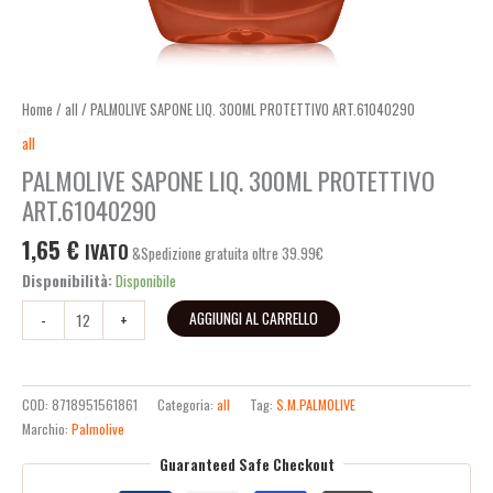
Home
/
all
/ PALMOLIVE SAPONE LIQ. 300ML PROTETTIVO ART.61040290
all
PALMOLIVE SAPONE LIQ. 300ML PROTETTIVO
ART.61040290
1,65
€
IVATO
&Spedizione gratuita oltre 39.99€
Disponibilità:
Disponibile
AGGIUNGI AL CARRELLO
-
+
COD:
8718951561861
Categoria:
all
Tag:
S.M.PALMOLIVE
Marchio:
Palmolive
Guaranteed Safe Checkout