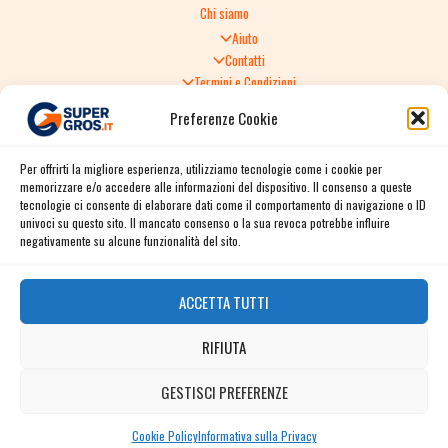
Chi siamo
Aiuto
Contatti
Termini e Condizioni
Informativa sulla Privacy
Preferenze Cookie
Politica di Reso
TERMINI E CONDIZIONI GENERALI DI VENDITA
Per offrirti la migliore esperienza, utilizziamo tecnologie come i cookie per
Spedizione e consegna
memorizzare e/o accedere alle informazioni del dispositivo. Il consenso a queste
Informativa sulla Privacy
tecnologie ci consente di elaborare dati come il comportamento di navigazione o ID
Cookie Policy
univoci su questo sito. Il mancato consenso o la sua revoca potrebbe influire
Story
negativamente su alcune funzionalità del sito.
Contact
ACCETTA TUTTI
Facebook
RIFIUTA
Instagram
Twitter / X
GESTISCI PREFERENZE
Contact us
Linkedin
Cookie Policy
Informativa sulla Privacy
OPEN