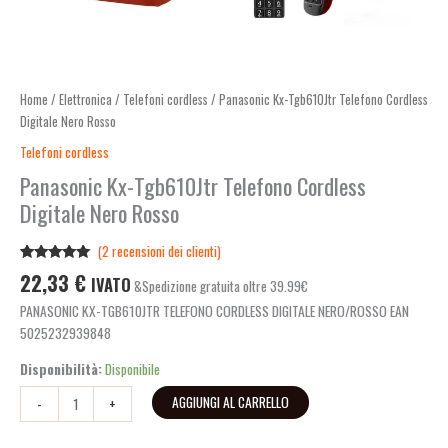
Home
/
Elettronica
/
Telefoni cordless
/ Panasonic Kx-Tgb610Jtr Telefono Cordless
Digitale Nero Rosso
Telefoni cordless
Panasonic Kx-Tgb610Jtr Telefono Cordless
Digitale Nero Rosso
(
2
recensioni dei clienti)
Valutato
2
22,33
€
IVATO
&Spedizione gratuita oltre 39.99€
5.00
su 5
su base di
PANASONIC KX-TGB610JTR TELEFONO CORDLESS DIGITALE NERO/ROSSO EAN
recensioni
5025232939848
Disponibilità:
Disponibile
AGGIUNGI AL CARRELLO
-
+