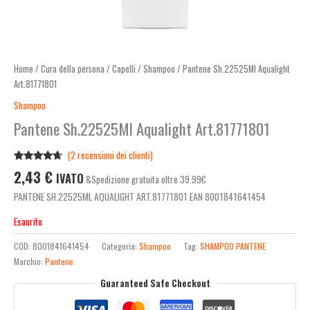
Home
/
Cura della persona
/
Capelli
/
Shampoo
/ Pantene Sh.22525Ml Aqualight
Art.81771801
Shampoo
Pantene Sh.22525Ml Aqualight Art.81771801
(
2
recensioni dei clienti)
Valutato
2
2,43
€
IVATO
&Spedizione gratuita oltre 39.99€
4.50
su 5
su base
PANTENE SH.22525ML AQUALIGHT ART.81771801 EAN 8001841641454
di
recensioni
Esaurito
COD:
8001841641454
Categoria:
Shampoo
Tag:
SHAMPOO PANTENE
Marchio:
Pantene
Guaranteed Safe Checkout