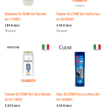
ESAURITO
Dimension Sh.250Ml 2In1 Normali
Pantene Sh.225Ml 3In1 Antiforfora
Art.7174852
Art.80785001
1,04
€
2,43
€
IVATO
IVATO
Shampoo
Shampoo
ESAURITO
Pantene Sh.225Ml 3In1 Extra Delicato
Clear Sh.225Ml Purezza Attiva 3In1
Art.81774893
Art.1429842
2,43
€
2,43
€
IVATO
IVATO