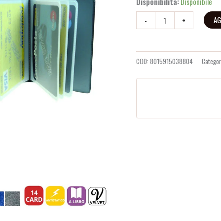
Disponibilità:
Disponibile
AG
-
+
COD:
8015915038804
Categor