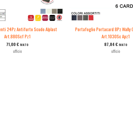
ti 24Pz Antifurto Scudo Alplast
Portafoglio Portacard 8Pz Wally 
Art.880Scf Pz1
Art.1030Sc Apz1
71,00
€
87,84
€
IVATO
IVATO
ufficio
ufficio