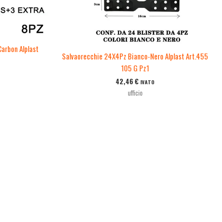
Carbon Alplast
Salvaorecchie 24X4Pz Bianco-Nero Alplast Art.455
105 G Pz1
42,46
€
IVATO
ufficio