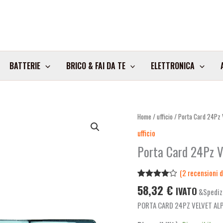
BATTERIE
BRICO & FAI DA TE
ELETTRONICA
Porta
Home
/
ufficio
/ Porta Card 24Pz V
Card
ufficio
24Pz
Porta Card 24Pz V
Velvet
Alplast
(
2
recensioni de
Art.880Ve
Valutato
2
58,32
€
Pz1
IVATO
&Spediz
4.00
su
quantità
5 su
PORTA CARD 24PZ VELVET AL
base di
recensioni