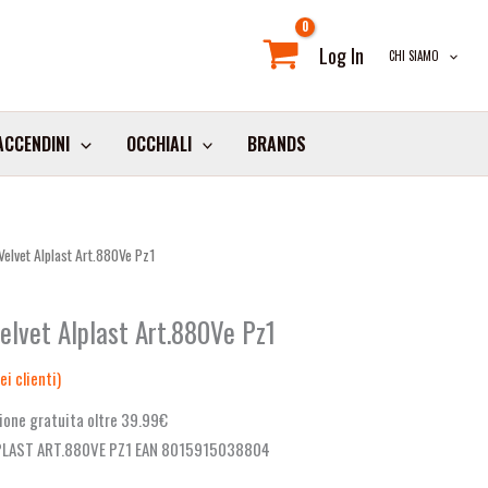
Log In
CHI SIAMO
ACCENDINI
OCCHIALI
BRANDS
elvet Alplast Art.880Ve Pz1
elvet Alplast Art.880Ve Pz1
i clienti)
ione gratuita oltre 39.99€
PLAST ART.880VE PZ1 EAN 8015915038804