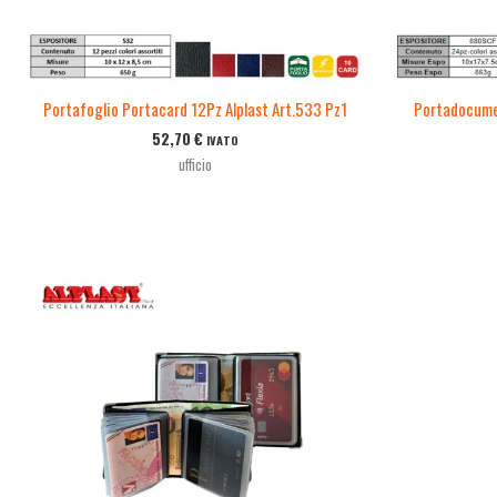
Portafoglio Portacard 12Pz Alplast Art.533 Pz1
Portadocumen
52,70
€
IVATO
ufficio