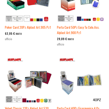
Poker Card 20Pz Alplast Art.905 Pz1
Porta Card 50Pz Easy Tu Colo.Ass.
Alplast Art.900 Pz1
62,95
€
IVATO
29,89
€
ufficio
IVATO
ufficio
Velvet Classic 12Pz Alplast Art.530
Porta Card 40Pz Fisarmonica 4 Ps