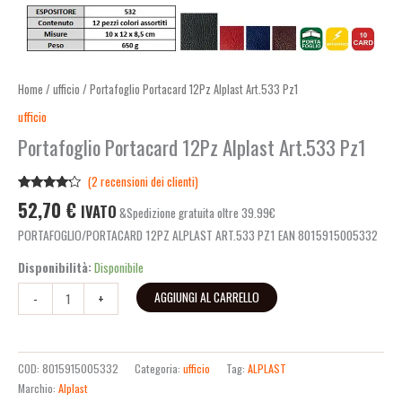
Home
/
ufficio
/ Portafoglio Portacard 12Pz Alplast Art.533 Pz1
ufficio
Portafoglio Portacard 12Pz Alplast Art.533 Pz1
(
2
recensioni dei clienti)
Valutato
2
52,70
€
IVATO
&Spedizione gratuita oltre 39.99€
4.00
su
5 su
PORTAFOGLIO/PORTACARD 12PZ ALPLAST ART.533 PZ1 EAN 8015915005332
base di
recensioni
Disponibilità:
Disponibile
AGGIUNGI AL CARRELLO
-
+
COD:
8015915005332
Categoria:
ufficio
Tag:
ALPLAST
Marchio:
Alplast