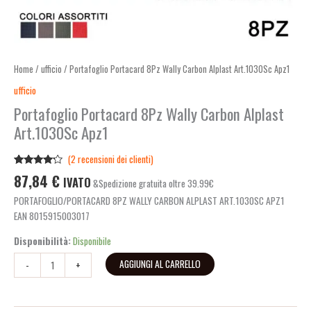
Home
/
ufficio
/ Portafoglio Portacard 8Pz Wally Carbon Alplast Art.1030Sc Apz1
ufficio
Portafoglio Portacard 8Pz Wally Carbon Alplast
Art.1030Sc Apz1
(
2
recensioni dei clienti)
Valutato
2
87,84
€
IVATO
&Spedizione gratuita oltre 39.99€
4.00
su
5 su
PORTAFOGLIO/PORTACARD 8PZ WALLY CARBON ALPLAST ART.1030SC APZ1
base di
recensioni
EAN 8015915003017
Disponibilità:
Disponibile
AGGIUNGI AL CARRELLO
-
+