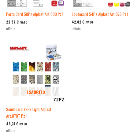
Porta Card 50Pz Alplast Art.890 Pz1
Scudocard 54Pz Alplast Art.876 Pz1
22,57
€
42,82
€
IVATO
IVATO
ufficio
ufficio
ESAURITO
Scudocard 72Pz Light Alplast
Art.870T Pz1
48,31
€
IVATO
ufficio