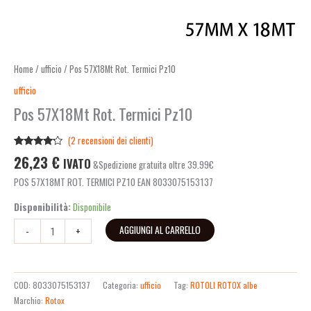
Home
/
ufficio
/ Pos 57X18Mt Rot. Termici Pz10
ufficio
Pos 57X18Mt Rot. Termici Pz10
(
2
recensioni dei clienti)
Valutato
2
26,23
€
IVATO
&Spedizione gratuita oltre 39.99€
4.00
su
5 su
POS 57X18MT ROT. TERMICI PZ10 EAN 8033075153137
base di
recensioni
Disponibilità:
Disponibile
AGGIUNGI AL CARRELLO
-
+
COD:
8033075153137
Categoria:
ufficio
Tag:
ROTOLI ROTOX albe
Marchio:
Rotox