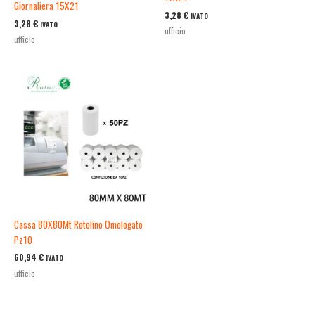
Giornaliera 15X21
3,28
€
IVATO
3,28
€
IVATO
ufficio
ufficio
Cassa 80X80Mt Rotolino Omologato
Pz10
60,94
€
IVATO
ufficio