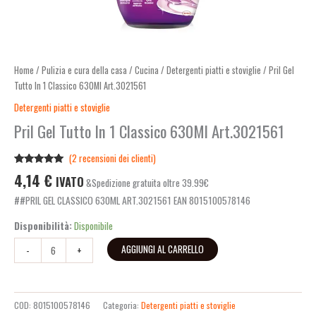
Home
/
Pulizia e cura della casa
/
Cucina
/
Detergenti piatti e stoviglie
/ Pril Gel
Tutto In 1 Classico 630Ml Art.3021561
Detergenti piatti e stoviglie
Pril Gel Tutto In 1 Classico 630Ml Art.3021561
(
2
recensioni dei clienti)
Valutato
2
4,14
€
IVATO
&Spedizione gratuita oltre 39.99€
5.00
su 5
su base di
##PRIL GEL CLASSICO 630ML ART.3021561 EAN 8015100578146
recensioni
Disponibilità:
Disponibile
AGGIUNGI AL CARRELLO
-
+
COD:
8015100578146
Categoria:
Detergenti piatti e stoviglie