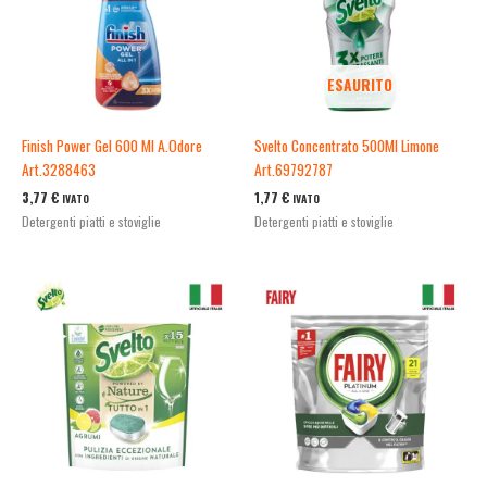
ESAURITO
Finish Power Gel 600 Ml A.Odore
Svelto Concentrato 500Ml Limone
Art.3288463
Art.69792787
3,77
€
1,77
€
IVATO
IVATO
Detergenti piatti e stoviglie
Detergenti piatti e stoviglie