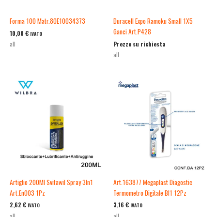
Forma 100 Matr.80E10034373
Duracell Expo Ramoku Small 1X5
Ganci Art.P428
10,00
€
IVATO
Prezzo su richiesta
all
all
Artiglio 200Ml Svitawil Spray 3In1
Art.163877 Megaplast Diagostic
Art.En003 1Pz
Termometro Digitale Bl1 12Pz
2,62
€
3,16
€
IVATO
IVATO
all
all