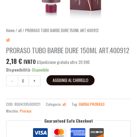
Home
/
all
/ PRORASO TUBO BARBE DURE 150ML ART.400912
all
PRORASO TUBO BARBE DURE 150ML ART.400912
2,18
€
IVATO
&Spedizione gratuita oltre 39.99€
Disponibilità:
Disponibile
AGGIUNGI AL CARRELLO
-
+
COD:
8004395009121
Categoria:
all
Tag:
BARBA PRORASO
Marchio:
Proraso
Guaranteed Safe Checkout