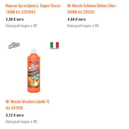
Napisan Spray Igienizz. Bagno Classic
Mr Muscle Schiuma Elimina Odori
740Ml Art.3283843
500Ml Art.326201
2,38
€
4,50
€
IVATO
IVATO
Detergenti bagno e WC
Detergenti bagno e WC
Mr Muscle Idraulico Liquido 1L
Art.347568
3,72
€
IVATO
Detergenti bagno e WC