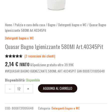
Home
/
Pulizia e cura della casa
/
Bagno
/
Detergenti bagno e WC
/ Quasar Bagno
Igienizzante 580Ml Art.40345Pit
Detergenti bagno e WC
Quasar Bagno Igienizzante 580Ml Art.40345Pit
(
2
recensioni dei clienti)
Valutato
2
2,14
€
IVATO
&Spedizione gratuita oltre 39.99€
4.50
su 5
su base
##QUASAR BAGNO IGIENIZZANTE 580ML ART.40345PIT EAN 8008731005648
di
recensioni
Disponibilità:
Disponibile
AGGIUNGI AL CARRELLO
-
+
COD:
8008731005648
Categoria:
Detergenti bagno e WC