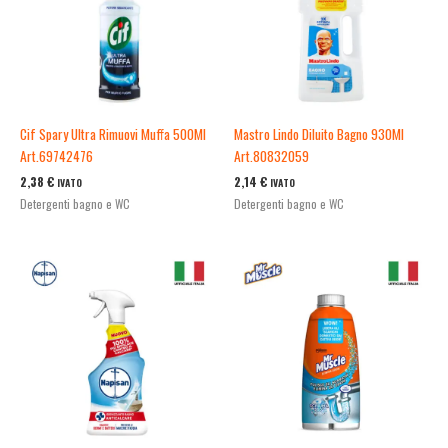
Cif Spary Ultra Rimuovi Muffa 500Ml
Mastro Lindo Diluito Bagno 930Ml
Art.69742476
Art.80832059
2,38
€
2,14
€
IVATO
IVATO
Detergenti bagno e WC
Detergenti bagno e WC