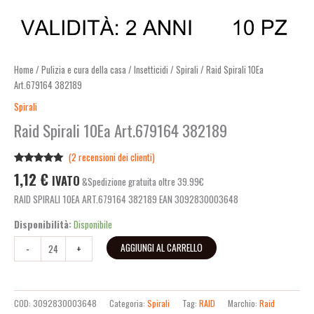
Home
/
Pulizia e cura della casa
/
Insetticidi
/
Spirali
/ Raid Spirali 10Ea
Art.679164 382189
Spirali
Raid Spirali 10Ea Art.679164 382189
(
2
recensioni dei clienti)
Valutato
2
1,12
€
IVATO
&Spedizione gratuita oltre 39.99€
5.00
su 5
su base di
RAID SPIRALI 10EA ART.679164 382189 EAN 3092830003648
recensioni
Disponibilità:
Disponibile
AGGIUNGI AL CARRELLO
-
+
COD:
3092830003648
Categoria:
Spirali
Tag:
RAID
Marchio:
Raid