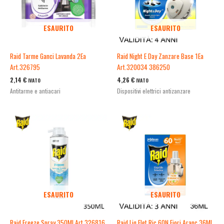
ESAURITO
ESAURITO
Raid Tarme Ganci Lavanda 2Ea
Raid Night E Day Zanzare Base 1Ea
Art.326795
Art.320034 386250
2,14
€
4,26
€
IVATO
IVATO
Antitarme e antiacari
Dispositivi elettrici antizanzare
ESAURITO
ESAURITO
Raid Freeze Spray 350Ml Art.326816
Raid Liq Elet Ric 60N Fiori Aranc 36Ml