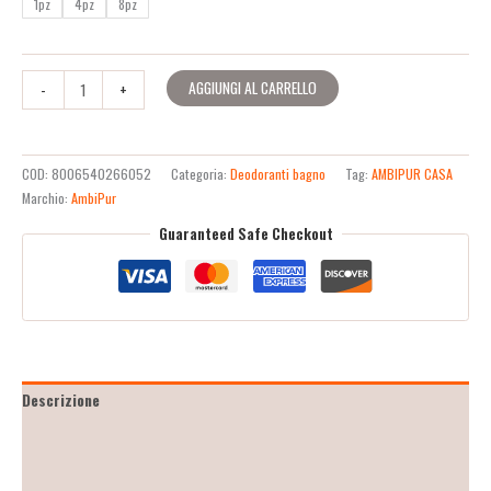
1pz
4pz
8pz
AGGIUNGI AL CARRELLO
-
+
COD:
8006540266052
Categoria:
Deodoranti bagno
Tag:
AMBIPUR CASA
Marchio:
AmbiPur
Guaranteed Safe Checkout
Descrizione
Informazioni aggiuntive
Recensioni (2)