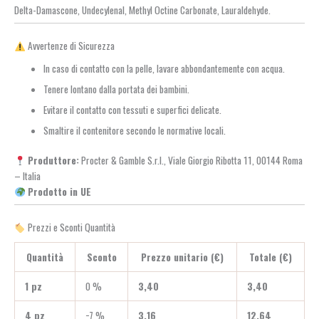
Delta-Damascone, Undecylenal, Methyl Octine Carbonate, Lauraldehyde.
Avvertenze di Sicurezza
In caso di contatto con la pelle, lavare abbondantemente con acqua.
Tenere lontano dalla portata dei bambini.
Evitare il contatto con tessuti e superfici delicate.
Smaltire il contenitore secondo le normative locali.
Produttore:
Procter & Gamble S.r.l., Viale Giorgio Ribotta 11, 00144 Roma
– Italia
Prodotto in UE
Prezzi e Sconti Quantità
Quantità
Sconto
Prezzo unitario (€)
Totale (€)
1 pz
0 %
3,40
3,40
4 pz
−7 %
3,16
12,64