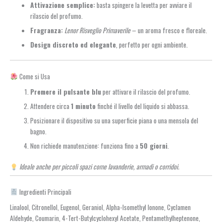
Attivazione semplice:
basta spingere la levetta per avviare il
rilascio del profumo.
Fragranza:
Lenor Risveglio Primaverile
– un aroma fresco e floreale.
Design discreto ed elegante
, perfetto per ogni ambiente.
Come si Usa
Premere il pulsante blu
per attivare il rilascio del profumo.
Attendere circa
1 minuto
finché il livello del liquido si abbassa.
Posizionare il dispositivo su una superficie piana o una mensola del
bagno.
Non richiede manutenzione: funziona fino a
50 giorni
.
Ideale anche per piccoli spazi come lavanderie, armadi o corridoi.
Ingredienti Principali
Linalool, Citronellol, Eugenol, Geraniol, Alpha-Isomethyl Ionone, Cyclamen
Aldehyde, Coumarin, 4-Tert-Butylcyclohexyl Acetate, Pentamethylheptenone,