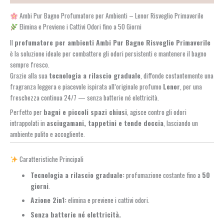
Ambi Pur Bagno Profumatore per Ambienti – Lenor Risveglio Primaverile
Elimina e Previene i Cattivi Odori fino a 50 Giorni
Il
profumatore per ambienti Ambi Pur Bagno Risveglio Primaverile
è la soluzione ideale per combattere gli odori persistenti e mantenere il bagno
sempre fresco.
Grazie alla sua
tecnologia a rilascio graduale
, diffonde costantemente una
fragranza leggera e piacevole ispirata all’originale profumo
Lenor
, per una
freschezza continua 24/7 — senza batterie né elettricità.
Perfetto per
bagni e piccoli spazi chiusi
, agisce contro gli odori
intrappolati in
asciugamani, tappetini e tende doccia
, lasciando un
ambiente pulito e accogliente.
Caratteristiche Principali
Tecnologia a rilascio graduale:
profumazione costante fino a
50
giorni
.
Azione 2in1:
elimina e previene i cattivi odori.
Senza batterie né elettricità.