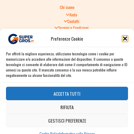
Chi siamo
Aiuto
Contatti
Termini e Condizioni
Informativa sulla Privacy
Preferenze Cookie
Politica di Reso
TERMINI E CONDIZIONI GENERALI DI VENDITA
Per offrirti la migliore esperienza, utilizziamo tecnologie come i cookie per
Spedizione e consegna
memorizzare e/o accedere alle informazioni del dispositivo. Il consenso a queste
Informativa sulla Privacy
tecnologie ci consente di elaborare dati come il comportamento di navigazione o ID
Cookie Policy
univoci su questo sito. Il mancato consenso o la sua revoca potrebbe influire
Story
negativamente su alcune funzionalità del sito.
Contact
ACCETTA TUTTI
Facebook
RIFIUTA
Instagram
Twitter / X
GESTISCI PREFERENZE
Contact us
Linkedin
Cookie Policy
Informativa sulla Privacy