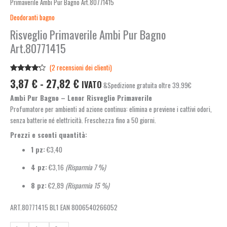
Primaverile Ambi Pur Bagno Art.80771415
Deodoranti bagno
Risveglio Primaverile Ambi Pur Bagno
Art.80771415
(
2
recensioni dei clienti)
Valutato
2
3,87
€
-
27,82
€
IVATO
&Spedizione gratuita oltre 39.99€
4.00
su
5 su
Ambi Pur Bagno – Lenor Risveglio Primaverile
base di
recensioni
Profumatore per ambienti ad azione continua: elimina e previene i cattivi odori,
senza batterie né elettricità. Freschezza fino a 50 giorni.
Prezzi e sconti quantità:
1 pz:
€3,40
4 pz:
€3,16
(Risparmia 7 %)
8 pz:
€2,89
(Risparmia 15 %)
ART.80771415 BL1 EAN 8006540266052