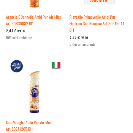
ESAURITO
Arancia E Cannella Ambi Pur Air Mist
Risveglio Primaverile Ambi Pur
Art.80830832 Bl1
Elettrico Con Ricarica Art.80815041
Bl1
2,43
€
IVATO
3,65
€
Diffusori ambiente
IVATO
Diffusori ambiente
Oro-Vaniglia Ambi Pur Air Mist
Art.80771265 Bl1