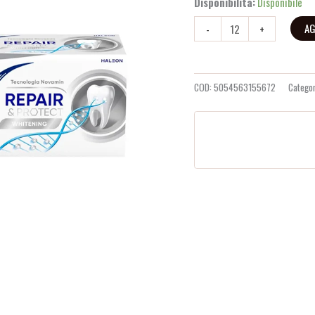
Disponibilità:
Disponibile
AG
-
+
COD:
5054563155672
Catego