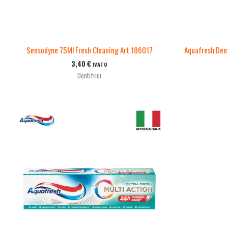
Sensodyne 75Ml Fresh Cleaning Art.186017
Aquafresh Dent
3,40
€
IVATO
Dentifrici