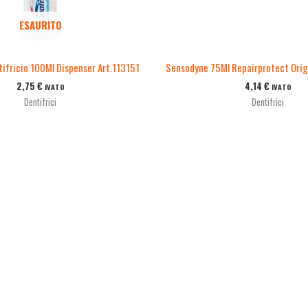
ESAURITO
ifricio 100Ml Dispenser Art.113151
Sensodyne 75Ml Repairprotect Orig
2,75
€
4,14
€
IVATO
IVATO
Dentifrici
Dentifrici