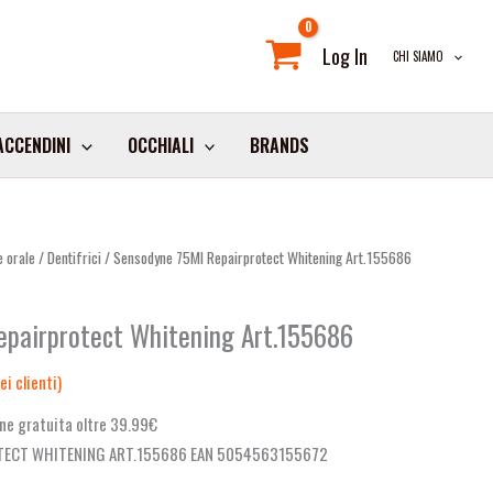
Log In
CHI SIAMO
ACCENDINI
OCCHIALI
BRANDS
e orale
/
Dentifrici
/ Sensodyne 75Ml Repairprotect Whitening Art.155686
pairprotect Whitening Art.155686
i clienti)
ne gratuita oltre 39.99€
TECT WHITENING ART.155686 EAN 5054563155672