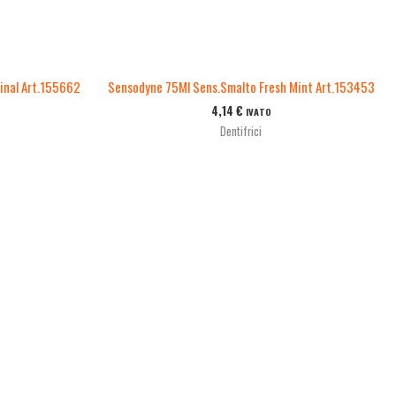
inal Art.155662
Sensodyne 75Ml Sens.Smalto Fresh Mint Art.153453
4,14
€
IVATO
Dentifrici