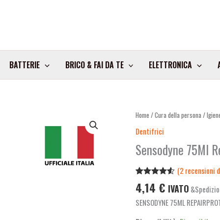
BATTERIE
BRICO & FAI DA TE
ELETTRONICA
Sensodyne
Home
/
Cura della persona
/
Igien
75Ml
Dentifrici
Repairprotect
Sensodyne 75Ml Re
Whitening
Art.155686
(
2
recensioni de
quantità
Valutato
2
4,14
€
IVATO
&Spedizio
4.50
su 5
su base
SENSODYNE 75ML REPAIRPRO
di
recensioni