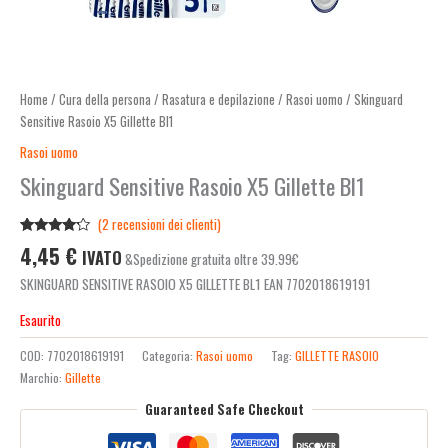
Home
/
Cura della persona
/
Rasatura e depilazione
/
Rasoi uomo
/ Skinguard
Sensitive Rasoio X5 Gillette Bl1
Rasoi uomo
Skinguard Sensitive Rasoio X5 Gillette Bl1
(
2
recensioni dei clienti)
Valutato
2
4,45
€
IVATO
&Spedizione gratuita oltre 39.99€
4.00
su
5 su
SKINGUARD SENSITIVE RASOIO X5 GILLETTE BL1 EAN 7702018619191
base di
recensioni
Esaurito
COD:
7702018619191
Categoria:
Rasoi uomo
Tag:
GILLETTE RASOIO
Marchio:
Gillette
Guaranteed Safe Checkout