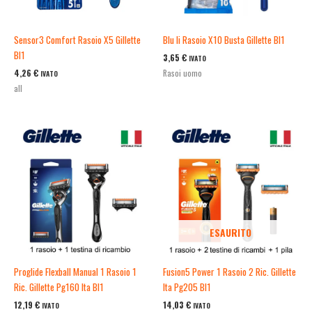
Sensor3 Comfort Rasoio X5 Gillette
Blu Ii Rasoio X10 Busta Gillette Bl1
Bl1
3,65
€
IVATO
4,26
€
Rasoi uomo
IVATO
all
ESAURITO
Proglide Flexball Manual 1 Rasoio 1
Fusion5 Power 1 Rasoio 2 Ric. Gillette
Ric. Gillette Pg160 Ita Bl1
Ita Pg205 Bl1
12,19
€
14,03
€
IVATO
IVATO