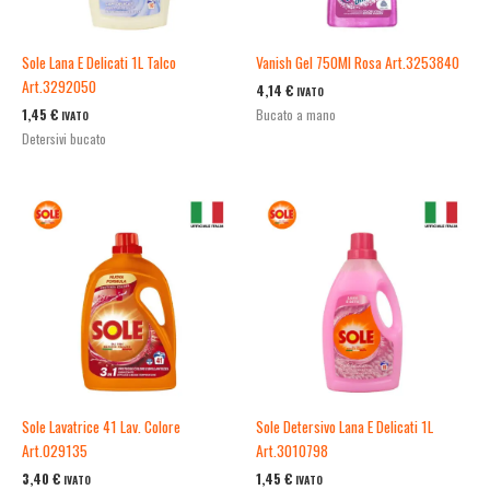
Sole Lana E Delicati 1L Talco
Vanish Gel 750Ml Rosa Art.3253840
Art.3292050
4,14
€
IVATO
1,45
€
Bucato a mano
IVATO
Detersivi bucato
Sole Lavatrice 41 Lav. Colore
Sole Detersivo Lana E Delicati 1L
Art.029135
Art.3010798
3,40
€
1,45
€
IVATO
IVATO