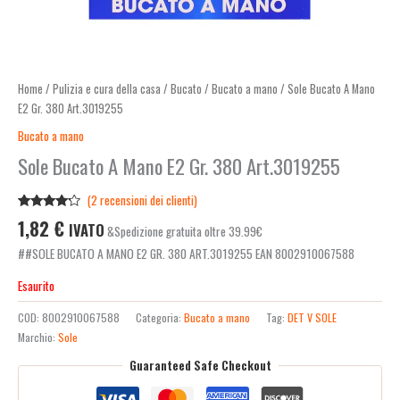
Home
/
Pulizia e cura della casa
/
Bucato
/
Bucato a mano
/ Sole Bucato A Mano
E2 Gr. 380 Art.3019255
Bucato a mano
Sole Bucato A Mano E2 Gr. 380 Art.3019255
(
2
recensioni dei clienti)
Valutato
2
1,82
€
IVATO
&Spedizione gratuita oltre 39.99€
4.00
su
5 su
##SOLE BUCATO A MANO E2 GR. 380 ART.3019255 EAN 8002910067588
base di
recensioni
Esaurito
COD:
8002910067588
Categoria:
Bucato a mano
Tag:
DET V SOLE
Marchio:
Sole
Guaranteed Safe Checkout