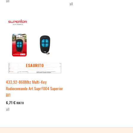
all
all
ESAURITO
433,92-868Mhz Multi-Key
Radiocomando Art.Suprf004 Superior
Bl1
6,71
€
IVATO
all