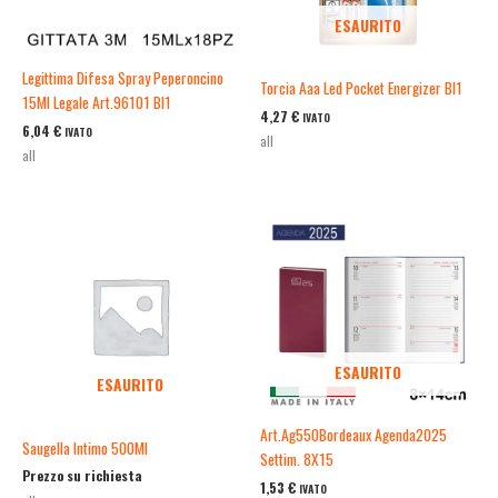
ESAURITO
Legittima Difesa Spray Peperoncino
Torcia Aaa Led Pocket Energizer Bl1
15Ml Legale Art.96101 Bl1
4,27
€
IVATO
6,04
€
IVATO
all
all
ESAURITO
ESAURITO
Art.Ag550Bordeaux Agenda2025
Saugella Intimo 500Ml
Settim. 8X15
Prezzo su richiesta
1,53
€
IVATO