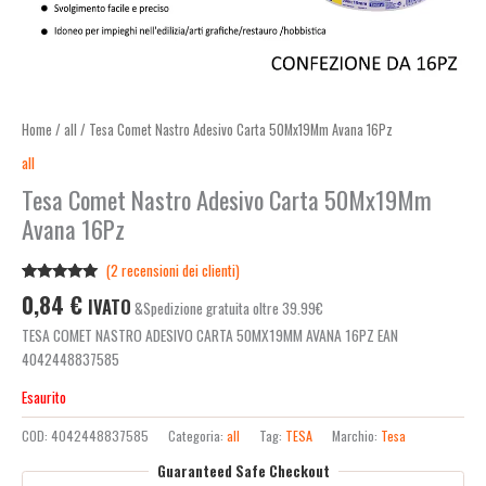
Home
/
all
/ Tesa Comet Nastro Adesivo Carta 50Mx19Mm Avana 16Pz
all
Tesa Comet Nastro Adesivo Carta 50Mx19Mm
Avana 16Pz
(
2
recensioni dei clienti)
Valutato
2
0,84
€
IVATO
&Spedizione gratuita oltre 39.99€
5.00
su 5
su base di
TESA COMET NASTRO ADESIVO CARTA 50MX19MM AVANA 16PZ EAN
recensioni
4042448837585
Esaurito
COD:
4042448837585
Categoria:
all
Tag:
TESA
Marchio:
Tesa
Guaranteed Safe Checkout