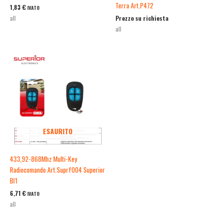
Terra Art.P472
1,83
€
IVATO
Prezzo su richiesta
all
all
ESAURITO
433,92-868Mhz Multi-Key
Radiocomando Art.Suprf004 Superior
Bl1
6,71
€
IVATO
all