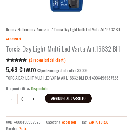
Home
/
Elettronica
/
Accessori
/ Torcia Day Light Multi Led Varta Art.16632 Bl1
Accessori
Torcia Day Light Multi Led Varta Art.16632 Bl1
(
2
recensioni dei clienti)
Valutato
2
5,49
€
IVATO
&Spedizione gratuita oltre 39.99€
4.50
su 5
su base
TORCIA DAY LIGHT MULTI LED VARTA ART.16632 BL1 EAN 4008496987528
di
recensioni
Disponibilità:
Disponibile
AGGIUNGI AL CARRELLO
-
+
COD:
4008496987528
Categoria:
Accessori
Tag:
VARTA TORCE
Marchio:
Varta