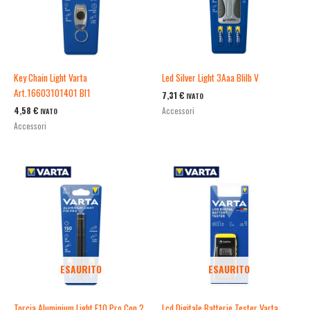
Key Chain Light Varta
Led Silver Light 3Aaa Blilb V
Art.16603101401 Bl1
7,31
€
IVATO
4,58
€
Accessori
IVATO
Accessori
ESAURITO
ESAURITO
Torcia Aluminium Light F10 Pro Con 2
Lcd Digitale Batterie Tester Varta