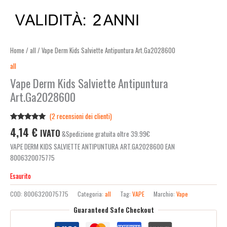
Home
/
all
/ Vape Derm Kids Salviette Antipuntura Art.Ga2028600
all
Vape Derm Kids Salviette Antipuntura
Art.Ga2028600
(
2
recensioni dei clienti)
Valutato
2
4,14
€
IVATO
&Spedizione gratuita oltre 39.99€
5.00
su 5
su base di
VAPE DERM KIDS SALVIETTE ANTIPUNTURA ART.GA2028600 EAN
recensioni
8006320075775
Esaurito
COD:
8006320075775
Categoria:
all
Tag:
VAPE
Marchio:
Vape
Guaranteed Safe Checkout