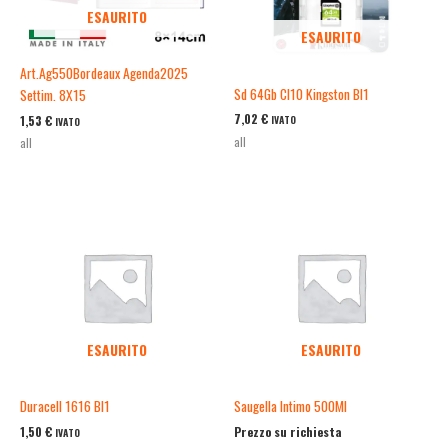
ESAURITO
ESAURITO
Art.Ag550Bordeaux Agenda2025
Sd 64Gb Cl10 Kingston Bl1
Settim. 8X15
7,02
€
1,53
€
IVATO
IVATO
all
all
ESAURITO
ESAURITO
Duracell 1616 Bl1
Saugella Intimo 500Ml
1,50
€
Prezzo su richiesta
IVATO