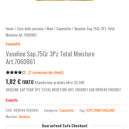
Home
/
Cura della persona
/
Mani
/
Saponette
/ Vaseline Sap.75Gr 3Pz Total
Moisture Art.7060861
Saponette
Vaseline Sap.75Gr 3Pz Total Moisture
Art.7060861
(
2
recensioni dei clienti)
Valutato
2
1,82
€
IVATO
&Spedizione gratuita oltre 39.99€
4.00
su
5 su
VASELINE SAP.75GR 3PZ TOTAL MOISTURE ART.7060861 EAN 8886467060861
base di
recensioni
Esaurito
COD:
8886467060861
Categoria:
Saponette
Tag:
SCH CRMA VASELINE
Marchio:
Vaseline
Guaranteed Safe Checkout