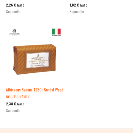
2,26
€
1,82
€
IVATO
IVATO
Saponette
Saponette
Atkinsons Sapone 125Gr Sandal Wood
Art.310024612
2,38
€
IVATO
Saponette