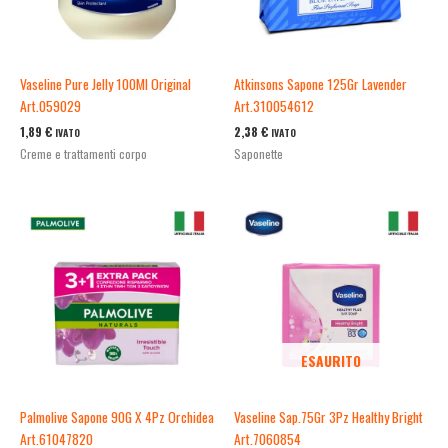
Vaseline Pure Jelly 100Ml Original
Atkinsons Sapone 125Gr Lavender
Art.059029
Art.310054612
1,89
€
2,38
€
IVATO
IVATO
Creme e trattamenti corpo
Saponette
ESAURITO
Palmolive Sapone 90G X 4Pz Orchidea
Vaseline Sap.75Gr 3Pz Healthy Bright
Art.61047820
Art.7060854