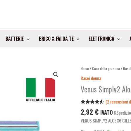
BATTERIE
BRICO & FAI DA TE
ELETTRONICA
Venus
Home
/
Cura della persona
/
Rasat
Simply2
Rasoi donna
Aloe
Venus Simply2 Aloe
X6
Gillette
(
2
recensioni de
Bl1
Valutato
2
2,92
€
quantità
IVATO
&Spedizio
4.50
su 5
su base
VENUS SIMPLY2 ALOE X6 GIL
di
recensioni