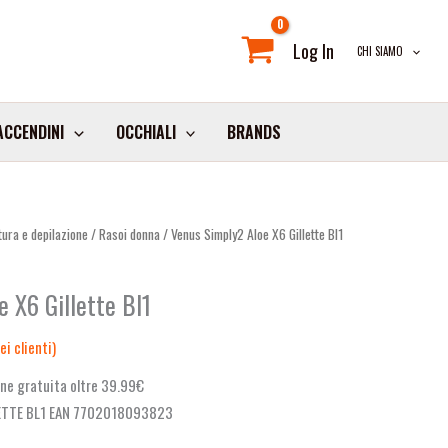
Log In
CHI SIAMO
ACCENDINI
OCCHIALI
BRANDS
ura e depilazione
/
Rasoi donna
/ Venus Simply2 Aloe X6 Gillette Bl1
 X6 Gillette Bl1
i clienti)
ne gratuita oltre 39.99€
LETTE BL1 EAN 7702018093823