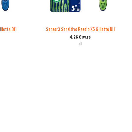
llette Bl1
Sensor3 Sensitive Rasoio X5 Gillette Bl1
4,26
€
IVATO
all