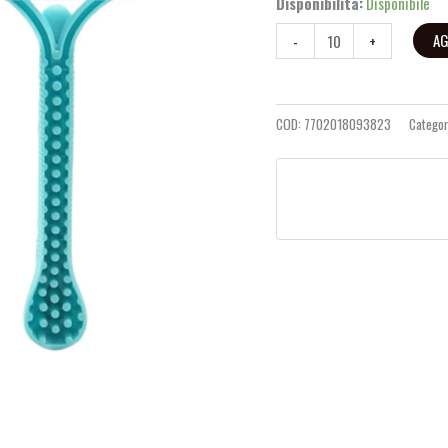
Disponibilità:
Disponibile
AG
-
+
COD:
7702018093823
Categor