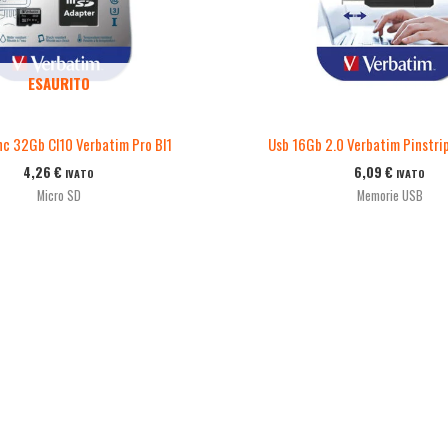
ESAURITO
hc 32Gb Cl10 Verbatim Pro Bl1
Usb 16Gb 2.0 Verbatim Pinstrip
4,26
€
6,09
€
IVATO
IVATO
Micro SD
Memorie USB