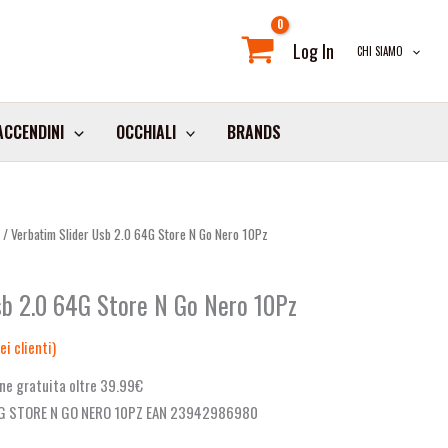
Log In
CHI SIAMO
ACCENDINI
OCCHIALI
BRANDS
B
/ Verbatim Slider Usb 2.0 64G Store N Go Nero 10Pz
sb 2.0 64G Store N Go Nero 10Pz
i clienti)
ne gratuita oltre 39.99€
4G STORE N GO NERO 10PZ EAN 23942986980