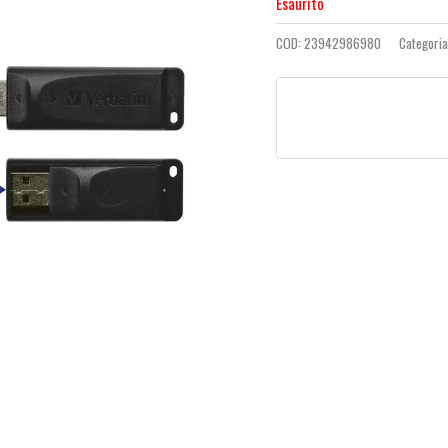
Esaurito
COD:
23942986980
Categori