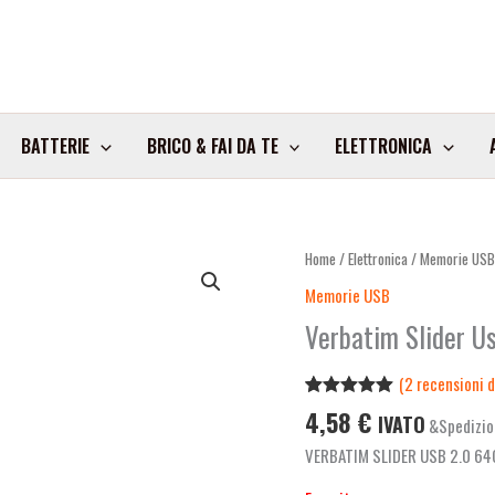
BATTERIE
BRICO & FAI DA TE
ELETTRONICA
Home
/
Elettronica
/
Memorie US
Memorie USB
Verbatim Slider U
(
2
recensioni de
Valutato
2
4,58
€
IVATO
&Spedizio
5.00
su 5
su base
VERBATIM SLIDER USB 2.0 6
di
recensioni