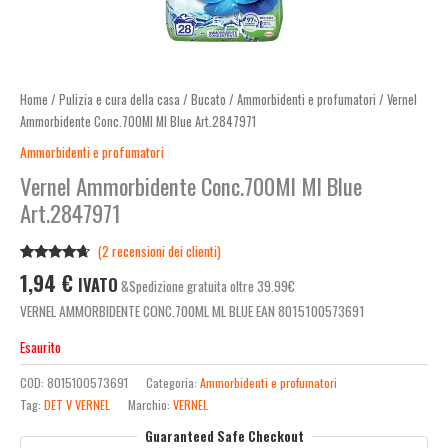
Home
/
Pulizia e cura della casa
/
Bucato
/
Ammorbidenti e profumatori
/ Vernel
Ammorbidente Conc.700Ml Ml Blue Art.2847971
Ammorbidenti e profumatori
Vernel Ammorbidente Conc.700Ml Ml Blue
Art.2847971
(
2
recensioni dei clienti)
Valutato
2
1,94
€
IVATO
&Spedizione gratuita oltre 39.99€
4.50
su 5
su base
VERNEL AMMORBIDENTE CONC.700ML ML BLUE EAN 8015100573691
di
recensioni
Esaurito
COD:
8015100573691
Categoria:
Ammorbidenti e profumatori
Tag:
DET V VERNEL
Marchio:
VERNEL
Guaranteed Safe Checkout