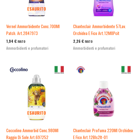
ESAURITO
Vernel Ammorbidente Conc.700Ml
Chanteclair Ammorbidente 57Lav.
Patch. Art.2847973
Orchidea E Fico Art.12M8Pcit
1,94
€
2,26
€
IVATO
IVATO
Ammorbidenti e profumatori
Ammorbidenti e profumatori
ESAURITO
Coccolino Ammorbid Conc.980Ml
Chanteclair Profuma 220Ml Orchidea
Raggio Di Sole Art.697252
E Fico Art.12Bls2It-01