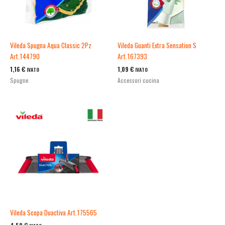
Vileda Spugna Aqua Classic 2Pz
Vileda Guanti Extra Sensation S
Art.144790
Art.167393
1,16
€
1,09
€
IVATO
IVATO
Spugne
Accessori cucina
Vileda Scopa Duactiva Art.175565