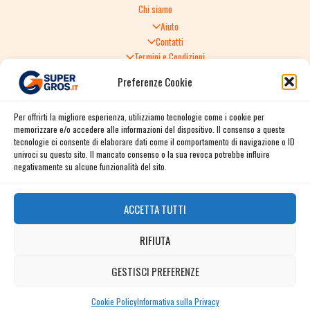
Chi siamo
Aiuto
Contatti
Termini e Condizioni
Informativa sulla Privacy
Preferenze Cookie
Politica di Reso
TERMINI E CONDIZIONI GENERALI DI VENDITA
Per offrirti la migliore esperienza, utilizziamo tecnologie come i cookie per
Spedizione e consegna
memorizzare e/o accedere alle informazioni del dispositivo. Il consenso a queste
Informativa sulla Privacy
tecnologie ci consente di elaborare dati come il comportamento di navigazione o ID
Cookie Policy
univoci su questo sito. Il mancato consenso o la sua revoca potrebbe influire
Story
negativamente su alcune funzionalità del sito.
Contact
ACCETTA TUTTI
Facebook
RIFIUTA
Instagram
Twitter / X
GESTISCI PREFERENZE
Contact us
Linkedin
Cookie Policy
Informativa sulla Privacy
OPEN