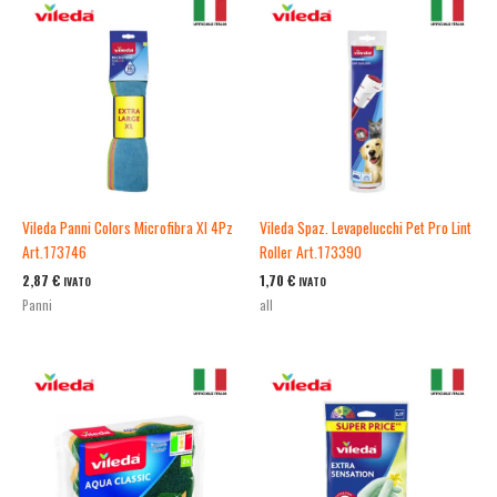
Vileda Panni Colors Microfibra Xl 4Pz
Vileda Spaz. Levapelucchi Pet Pro Lint
Art.173746
Roller Art.173390
2,87
€
1,70
€
IVATO
IVATO
Panni
all