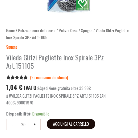
Home
/
Pulizia e cura della casa
/
Pulizia Casa
/
Spugne
/ Vileda Glitzi Pagliette
Inox Spirale 3Pz Art.151105
Spugne
Vileda Glitzi Pagliette Inox Spirale 3Pz
Art.151105
(
2
recensioni dei clienti)
Valutato
2
1,04
€
IVATO
&Spedizione gratuita oltre 39.99€
5.00
su 5
su base di
##VILEDA GLITZI PAGLIETTE INOX SPIRALE 3PZ ART.151105 EAN
recensioni
4003790001970
Disponibilità:
Disponibile
AGGIUNGI AL CARRELLO
-
+