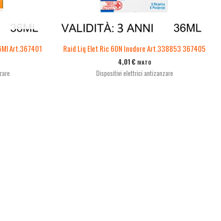
36Ml Art.367401
Raid Liq Elet Ric 60N Inodore Art.338853 367405
4,01
€
IVATO
nzare
Dispositivi elettrici antizanzare