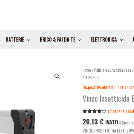
BATTERIE
BRICO & FAI DA TE
ELETTRONICA
Vinco
Home
/
Pulizia e cura della casa
Insetticida
Art.20250
Elet.
Dispositivi elettrici antizanz
20W
Vinco Insetticida 
Luce
Uv
(
2
recensioni de
Art.20250
Valutato
2
20,13
€
quantità
IVATO
&Spedizi
4.00
su
5 su
VINCO INSETTICIDA ELET. 2
base di