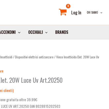
Log In
CHI SIAMO
ACCENDINI
OCCHIALI
BRANDS
/
Insetticidi
/
Dispositivi elettrici antizanzare
/ Vinco Insetticida Elet. 20W Luce Uv
are
Elet. 20W Luce Uv Art.20250
i clienti)
one gratuita oltre 39.99€
0W LUCE UV ART.20250 EAN 8028815202503