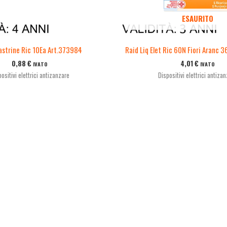
ESAURITO
astrine Ric 10Ea Art.373984
Raid Liq Elet Ric 60N Fiori Aranc 
0,88
€
4,01
€
IVATO
IVATO
ositivi elettrici antizanzare
Dispositivi elettrici antiza