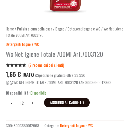
Home
/
Pulizia e cura della casa
/
Bagno
/
Detergenti bagno e WC
/ Wc Net Igiene
Totale 700Ml Art.7003120
Detergenti bagno e WC
Wc Net Igiene Totale 700Ml Art.7003120
(
2
recensioni dei clienti)
Valutato
2
1,65
€
IVATO
&Spedizione gratuita oltre 39.99€
4.50
su 5
su base
@@WC NET IGIENE TOTALE 700ML ART.7003120 EAN 8003650012968
di
recensioni
Disponibilità:
Disponibile
AGGIUNGI AL CARRELLO
-
+
COD:
8003650012968
Categoria:
Detergenti bagno e WC