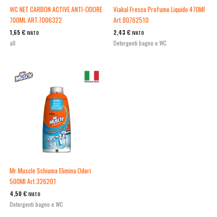
WC NET CARBON ACTIVE ANTI-ODORE
Viakal Fresco Profumo Liquido 470Ml
700ML ART.7006322
Art.80762510
1,65
€
2,43
€
IVATO
IVATO
all
Detergenti bagno e WC
Mr Muscle Schiuma Elimina Odori
500Ml Art.326201
4,50
€
IVATO
Detergenti bagno e WC