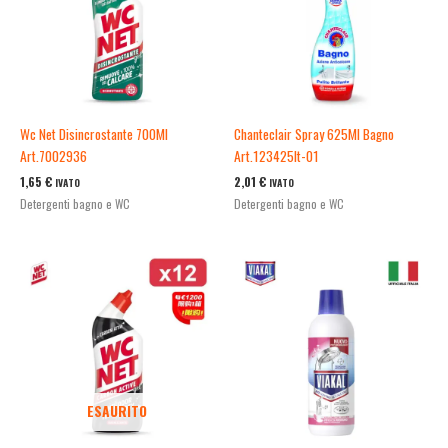
Wc Net Disincrostante 700Ml
Chanteclair Spray 625Ml Bagno
Art.7002936
Art.123425It-01
1,65
€
2,01
€
IVATO
IVATO
Detergenti bagno e WC
Detergenti bagno e WC
ESAURITO