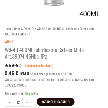
Home
/
Brico & Fai da Te
/
WD-40
/ Wd-40 400Ml Lubrificante Catena Moto
Art.39074 46Nba 1Pz
WD-40
Wd-40 400Ml Lubrificante Catena Moto
Art.39074 46Nba 1Pz
(
2
recensioni dei clienti)
Valutato
2
9,46
€
IVATO
&Spedizione gratuita oltre 39.99€
4.00
su
5 su
WD-40 400ML LUBRIFICANTE CATENA MOTO ART.39074/46NBA 1PZ EAN
base di
recensioni
5032227397866
Disponibilità:
Disponibile
AGGIUNGI AL CARRELLO
-
+