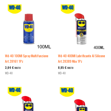
Wd-40 100Ml Spray Multifunzione
Wd-40 400Ml Lubrificante Al Silicone
Art.39161 1Pz
Art.39389 Nba 1Pz
3,04
€
8,85
€
IVATO
IVATO
WD-40
WD-40