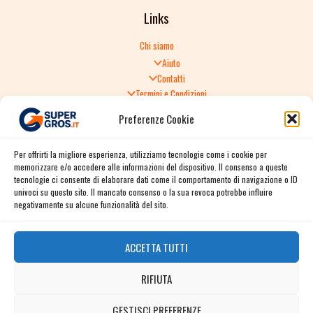
Links
Chi siamo
Aiuto
Contatti
Termini e Condizioni
Informativa sulla Privacy
Preferenze Cookie
Politica di Reso
TERMINI E CONDIZIONI GENERALI DI VENDITA
Per offrirti la migliore esperienza, utilizziamo tecnologie come i cookie per
Spedizione e consegna
memorizzare e/o accedere alle informazioni del dispositivo. Il consenso a queste
Informativa sulla Privacy
tecnologie ci consente di elaborare dati come il comportamento di navigazione o ID
Cookie Policy
univoci su questo sito. Il mancato consenso o la sua revoca potrebbe influire
Story
negativamente su alcune funzionalità del sito.
Contact
ACCETTA TUTTI
Facebook
RIFIUTA
Instagram
Twitter / X
GESTISCI PREFERENZE