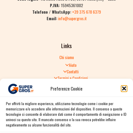
P.IVA:
15945361002
Telefono / WhatsApp:
+39 375 678 6379
Email:
info@supergros.it
Links
Chi siamo
Aiuto
Contatti
Termini e Condizioni
Informativa sulla Privacy
Preferenze Cookie
Politica di Reso
TERMINI E CONDIZIONI GENERALI DI VENDITA
Per offrirti la migliore esperienza, utilizziamo tecnologie come i cookie per
Spedizione e consegna
memorizzare e/o accedere alle informazioni del dispositivo. Il consenso a queste
Informativa sulla Privacy
tecnologie ci consente di elaborare dati come il comportamento di navigazione o ID
Cookie Policy
univoci su questo sito. Il mancato consenso o la sua revoca potrebbe influire
Story
negativamente su alcune funzionalità del sito.
Contact