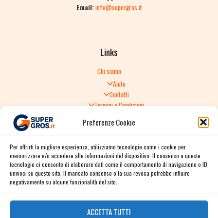
Email:
info@supergros.it
Links
Chi siamo
Aiuto
Contatti
Termini e Condizioni
Informativa sulla Privacy
Preferenze Cookie
Politica di Reso
TERMINI E CONDIZIONI GENERALI DI VENDITA
Per offrirti la migliore esperienza, utilizziamo tecnologie come i cookie per
Spedizione e consegna
memorizzare e/o accedere alle informazioni del dispositivo. Il consenso a queste
Informativa sulla Privacy
tecnologie ci consente di elaborare dati come il comportamento di navigazione o ID
Cookie Policy
univoci su questo sito. Il mancato consenso o la sua revoca potrebbe influire
Story
negativamente su alcune funzionalità del sito.
Contact
ACCETTA TUTTI