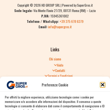
Copyright © 2026 HD GROUP SRL | Powered by SuperGros.it
Sede legale:
Via Monte Flavio 27/29, 00131 Roma (RM) – Lazio
P.IVA:
15945361002
Telefono / WhatsApp:
+39 375 678 6379
Email:
info@supergros.it
Links
Chi siamo
Aiuto
Contatti
Termini e Condizioni
Informativa sulla Privacy
Preferenze Cookie
Politica di Reso
TERMINI E CONDIZIONI GENERALI DI VENDITA
Per offrirti la migliore esperienza, utilizziamo tecnologie come i cookie per
Spedizione e consegna
memorizzare e/o accedere alle informazioni del dispositivo. Il consenso a queste
Informativa sulla Privacy
tecnologie ci consente di elaborare dati come il comportamento di navigazione o ID
Cookie Policy