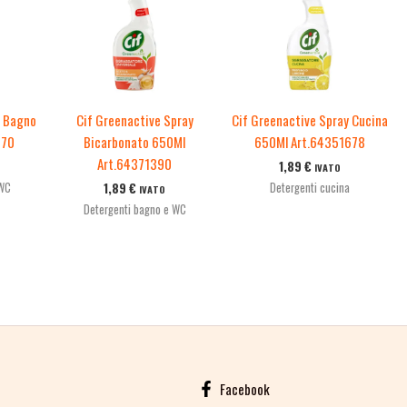
y Bagno
Cif Greenactive Spray
Cif Greenactive Spray Cucina
570
Bicarbonato 650Ml
650Ml Art.64351678
Art.64371390
1,89
€
IVATO
 WC
Detergenti cucina
1,89
€
IVATO
Detergenti bagno e WC
Facebook