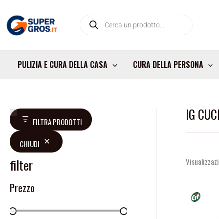
Vai
Products
al
search
contenuto
PULIZIA E CURA DELLA CASA
CURA DELLA PERSONA
IG CUC
V
D
FILTRA PRODOTTI
a
i
CHIUDI
l
s
u
p
filter
Visualizzazi
t
o
Prezzo
a
n
z
i
i
b