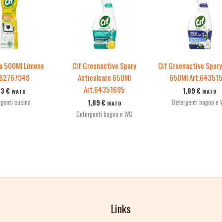
a 500Ml Limone
Cif Greenactive Spary
Cif Greenactive Spar
.62767949
Anticalcare 650Ml
650Ml Art.64351
Art.64351695
53
€
1,89
€
IVATO
IVATO
rgenti cucina
Detergenti bagno e
1,89
€
IVATO
Detergenti bagno e WC
Links