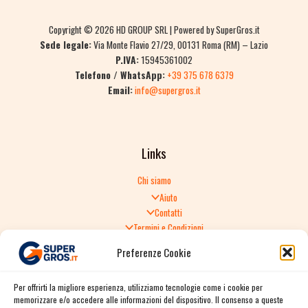
Copyright © 2026 HD GROUP SRL | Powered by SuperGros.it
Sede legale:
Via Monte Flavio 27/29, 00131 Roma (RM) – Lazio
P.IVA:
15945361002
Telefono / WhatsApp:
+39 375 678 6379
Email:
info@supergros.it
Links
Chi siamo
Aiuto
Contatti
Termini e Condizioni
Informativa sulla Privacy
Preferenze Cookie
Politica di Reso
TERMINI E CONDIZIONI GENERALI DI VENDITA
Per offrirti la migliore esperienza, utilizziamo tecnologie come i cookie per
Spedizione e consegna
memorizzare e/o accedere alle informazioni del dispositivo. Il consenso a queste
Informativa sulla Privacy