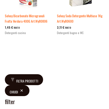
Solvay Bicarbonato Microgranuli
Solvay Soda Detergente Multiuso 1Kg
Frutta Verdura 400G Art.Wy80806
Art.Wy80600
1,45
€
3,11
€
IVATO
IVATO
Detergenti cucina
Detergenti bagno e WC
FILTRA PRODOTTI
CHIUDI
filter