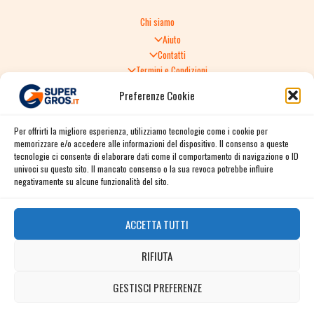
Chi siamo
Aiuto
Contatti
Termini e Condizioni
Informativa sulla Privacy
Preferenze Cookie
Politica di Reso
TERMINI E CONDIZIONI GENERALI DI VENDITA
Per offrirti la migliore esperienza, utilizziamo tecnologie come i cookie per
Spedizione e consegna
memorizzare e/o accedere alle informazioni del dispositivo. Il consenso a queste
Informativa sulla Privacy
tecnologie ci consente di elaborare dati come il comportamento di navigazione o ID
Cookie Policy
univoci su questo sito. Il mancato consenso o la sua revoca potrebbe influire
Story
negativamente su alcune funzionalità del sito.
Contact
ACCETTA TUTTI
Facebook
RIFIUTA
Instagram
Twitter / X
GESTISCI PREFERENZE
Contact us
Linkedin