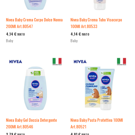
Nivea Baby Crema Corpo Dolce Nonna
Nivea Baby Crema Tubo Visocorpo
200Ml Art.80547
100Ml Art.80533
4,14
€
4,14
€
IVATO
IVATO
Baby
Baby
Nivea Baby Gel Doccia Detergente
Nivea Baby Pasta Protettiva 100Ml
200Ml Art.80546
Art.80521
2,79
€
4,01
€
IVATO
IVATO