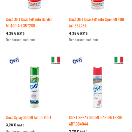
Oust 3In1 Disinfettante Garden
Oust 3In1 Disinfettante Open Ml.400
Ml.400 Art.357289
Art.357287
4,26
€
4,26
€
IVATO
IVATO
Deodoranti ambiente
Deodoranti ambiente
Oust Spray 300Ml Art.351081
OUST SPRAY 300ML GARDEN FRESH
ART.364044
3,28
€
IVATO
3,28
€
Deodoranti ambiente
IVATO