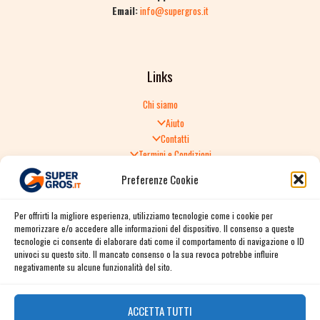
Email:
info@supergros.it
Links
Chi siamo
Aiuto
Contatti
Termini e Condizioni
Informativa sulla Privacy
Preferenze Cookie
Politica di Reso
TERMINI E CONDIZIONI GENERALI DI VENDITA
Per offrirti la migliore esperienza, utilizziamo tecnologie come i cookie per
Spedizione e consegna
memorizzare e/o accedere alle informazioni del dispositivo. Il consenso a queste
Informativa sulla Privacy
tecnologie ci consente di elaborare dati come il comportamento di navigazione o ID
Cookie Policy
univoci su questo sito. Il mancato consenso o la sua revoca potrebbe influire
Story
negativamente su alcune funzionalità del sito.
Contact
ACCETTA TUTTI